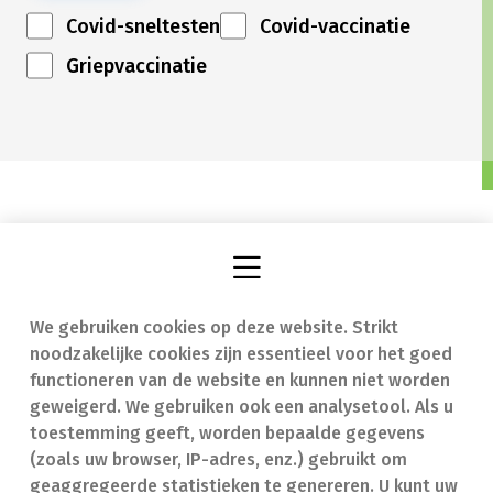
Covid-sneltesten
Covid-vaccinatie
Griepvaccinatie
We gebruiken cookies op deze website. Strikt
Vind een apotheek
In geval van nood
noodzakelijke cookies zijn essentieel voor het goed
Onze expertise
Contact
functioneren van de website en kunnen niet worden
geweigerd. We gebruiken ook een analysetool. Als u
Ziekten
Veelgestelde vragen
toestemming geeft, worden bepaalde gegevens
(zoals uw browser, IP-adres, enz.) gebruikt om
Geneesmiddelen
(FAQ)
geaggregeerde statistieken te genereren. U kunt uw