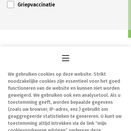
Griepvaccinatie
We gebruiken cookies op deze website. Strikt
Vind een apotheek
In geval van nood
noodzakelijke cookies zijn essentieel voor het goed
Onze expertise
Contact
functioneren van de website en kunnen niet worden
geweigerd. We gebruiken ook een analysetool. Als u
Ziekten
Veelgestelde vragen
toestemming geeft, worden bepaalde gegevens
(zoals uw browser, IP-adres, enz.) gebruikt om
Geneesmiddelen
(FAQ)
geaggregeerde statistieken te genereren. U kunt uw
toestemming altijd intrekken via de link “mijn
cookievoorkeuren wijzigen” onderaan deze