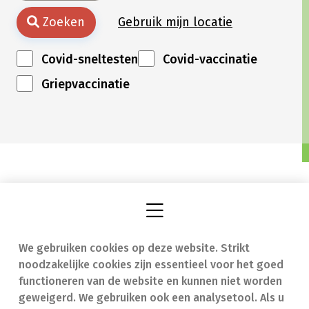
Zoeken
Gebruik mijn locatie
Covid-sneltesten
Covid-vaccinatie
Griepvaccinatie
We gebruiken cookies op deze website. Strikt
Vind een apotheek
In geval van nood
noodzakelijke cookies zijn essentieel voor het goed
Onze expertise
Contact
functioneren van de website en kunnen niet worden
geweigerd. We gebruiken ook een analysetool. Als u
Ziekten
Veelgestelde vragen