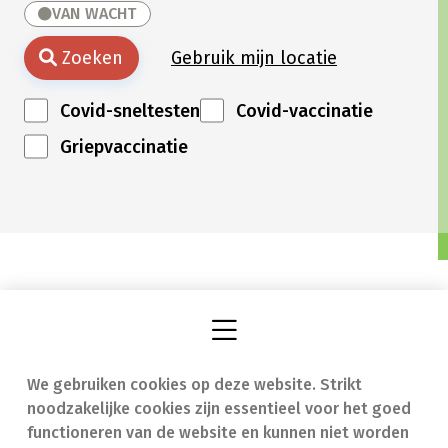
VAN WACHT
Zoeken
Gebruik mijn locatie
Covid-sneltesten
Covid-vaccinatie
Griepvaccinatie
We gebruiken cookies op deze website. Strikt
Vind een apotheek
In geval van nood
noodzakelijke cookies zijn essentieel voor het goed
Onze expertise
Contact
functioneren van de website en kunnen niet worden