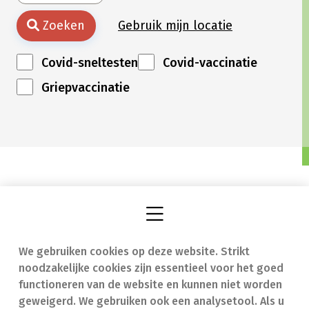
Zoeken
Gebruik mijn locatie
Covid-sneltesten
Covid-vaccinatie
Griepvaccinatie
We gebruiken cookies op deze website. Strikt
Vind een apotheek
In geval van nood
noodzakelijke cookies zijn essentieel voor het goed
Onze expertise
Contact
functioneren van de website en kunnen niet worden
geweigerd. We gebruiken ook een analysetool. Als u