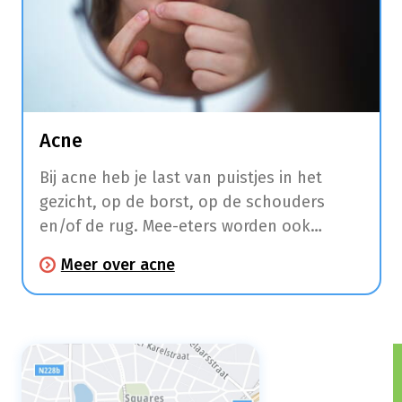
Acne
Bij acne heb je last van puistjes in het
gezicht, op de borst, op de schouders
en/of de rug. Mee-eters worden ook
comedonen genoemd en hebben vaak een
Meer over acne
wit bultje door de ophoping van de talg in
de talgklier.