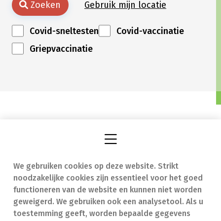
Zoeken
Gebruik mijn locatie
Covid-sneltesten
Covid-vaccinatie
Griepvaccinatie
We gebruiken cookies op deze website. Strikt
Vind een apotheek
In geval van nood
noodzakelijke cookies zijn essentieel voor het goed
Onze expertise
Contact
functioneren van de website en kunnen niet worden
geweigerd. We gebruiken ook een analysetool. Als u
Ziekten
Veelgestelde vragen
toestemming geeft, worden bepaalde gegevens