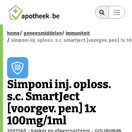
home
geneesmiddelen
immuniteit
simponi inj. oploss. s.c. smartject [voorgev. pen] 1x 
Simponi inj. oploss.
s.c. SmartJect
[voorgev. pen] 1x
100mg/1ml
3091568
- Kanker en afweersysteem
- GOLIMUMAB