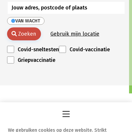
VAN WACHT
Zoeken
Gebruik mijn locatie
Covid-sneltesten
Covid-vaccinatie
Griepvaccinatie
We gebruiken cookies op deze website. Strikt
Vind een apotheek
In geval van nood