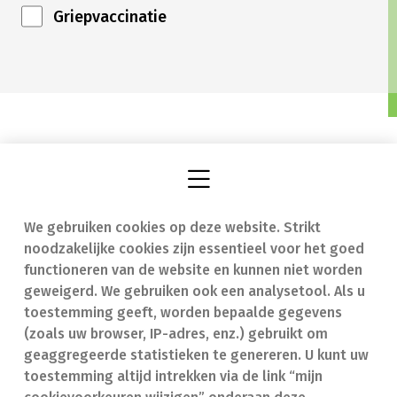
Griepvaccinatie
We gebruiken cookies op deze website. Strikt
Vind een apotheek
In geval van nood
noodzakelijke cookies zijn essentieel voor het goed
Onze expertise
Contact
functioneren van de website en kunnen niet worden
geweigerd. We gebruiken ook een analysetool. Als u
Ziekten
Veelgestelde vragen
toestemming geeft, worden bepaalde gegevens
(zoals uw browser, IP-adres, enz.) gebruikt om
Geneesmiddelen
(FAQ)
geaggregeerde statistieken te genereren. U kunt uw
toestemming altijd intrekken via de link “mijn