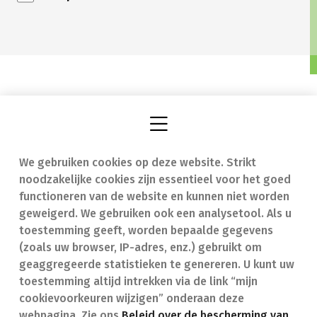
We gebruiken cookies op deze website. Strikt
Vind een apotheek
In geval van nood
noodzakelijke cookies zijn essentieel voor het goed
Onze expertise
Contact
functioneren van de website en kunnen niet worden
geweigerd. We gebruiken ook een analysetool. Als u
Ziekten
Veelgestelde vragen
toestemming geeft, worden bepaalde gegevens
(zoals uw browser, IP-adres, enz.) gebruikt om
Geneesmiddelen
(FAQ)
geaggregeerde statistieken te genereren. U kunt uw
toestemming altijd intrekken via de link “mijn
cookievoorkeuren wijzigen” onderaan deze
webpagina. Zie ons
Beleid over de bescherming van