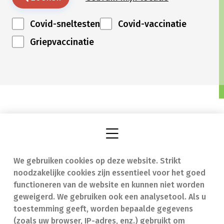
Covid-sneltesten
Covid-vaccinatie
Griepvaccinatie
We gebruiken cookies op deze website. Strikt
Vind een apotheek
In geval van nood
noodzakelijke cookies zijn essentieel voor het goed
Onze expertise
Contact
functioneren van de website en kunnen niet worden
geweigerd. We gebruiken ook een analysetool. Als u
Ziekten
Veelgestelde vragen
toestemming geeft, worden bepaalde gegevens
(zoals uw browser, IP-adres, enz.) gebruikt om