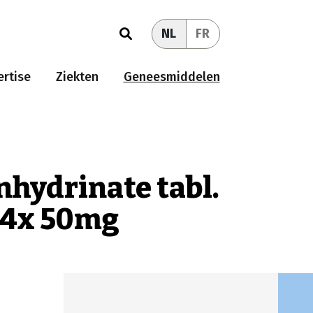
NL
FR
rtise
Ziekten
Geneesmiddelen
hydrinate tabl.
 24x 50mg