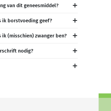
ing van dit geneesmiddel?
s ik borstvoeding geef?
s ik (misschien) zwanger ben?
rschrift nodig?