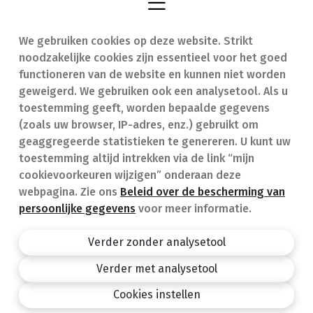
We gebruiken cookies op deze website. Strikt
Vind een apotheek
In geval van nood
noodzakelijke cookies zijn essentieel voor het goed
Onze expertise
Contact
functioneren van de website en kunnen niet worden
geweigerd. We gebruiken ook een analysetool. Als u
Ziekten
Veelgestelde vragen
toestemming geeft, worden bepaalde gegevens
(zoals uw browser, IP-adres, enz.) gebruikt om
Geneesmiddelen
(FAQ)
geaggregeerde statistieken te genereren. U kunt uw
toestemming altijd intrekken via de link “mijn
cookievoorkeuren wijzigen” onderaan deze
webpagina. Zie ons
Beleid over de bescherming van
persoonlijke gegevens
voor meer informatie.
Apotheek.be
Privacy policy
Verder zonder analysetool
Algemene voorwaarden
Verder met analysetool
design by
Cookies instellen