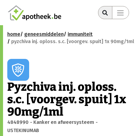
home
geneesmiddelen
immuniteit
pyzchiva inj. oploss. s.c. [voorgev. spuit] 1x 90mg/1ml
Pyzchiva inj. oploss.
s.c. [voorgev. spuit] 1x
90mg/1ml
4848990
- Kanker en afweersysteem
-
USTEKINUMAB