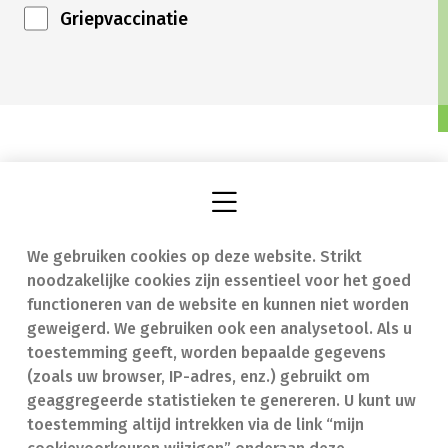
Griepvaccinatie
We gebruiken cookies op deze website. Strikt
Vind een apotheek
In geval van nood
noodzakelijke cookies zijn essentieel voor het goed
Onze expertise
Contact
functioneren van de website en kunnen niet worden
geweigerd. We gebruiken ook een analysetool. Als u
Ziekten
Veelgestelde vragen
toestemming geeft, worden bepaalde gegevens
(zoals uw browser, IP-adres, enz.) gebruikt om
Geneesmiddelen
(FAQ)
geaggregeerde statistieken te genereren. U kunt uw
toestemming altijd intrekken via de link “mijn