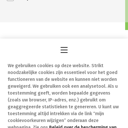
We gebruiken cookies op deze website. Strikt
Vind een apotheek
In geval van nood
noodzakelijke cookies zijn essentieel voor het goed
Onze expertise
Contact
functioneren van de website en kunnen niet worden
geweigerd. We gebruiken ook een analysetool. Als u
Ziekten
Veelgestelde vragen
toestemming geeft, worden bepaalde gegevens
(zoals uw browser, IP-adres, enz.) gebruikt om
Geneesmiddelen
(FAQ)
geaggregeerde statistieken te genereren. U kunt uw
toestemming altijd intrekken via de link “mijn
cookievoorkeuren wijzigen” onderaan deze
webpagina. Zie ons
Beleid over de bescherming van