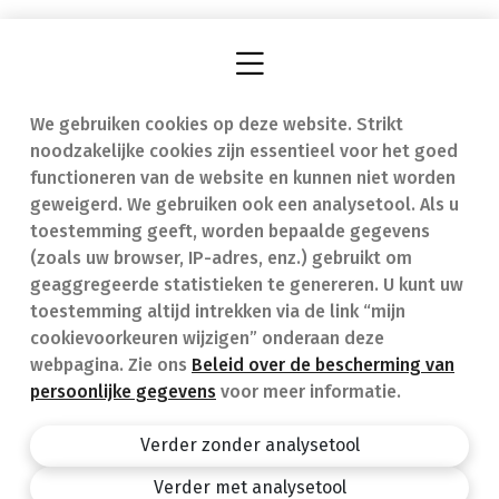
We gebruiken cookies op deze website. Strikt
Vind een apotheek
In geval van nood
noodzakelijke cookies zijn essentieel voor het goed
Onze expertise
Contact
functioneren van de website en kunnen niet worden
geweigerd. We gebruiken ook een analysetool. Als u
Ziekten
Veelgestelde vragen
toestemming geeft, worden bepaalde gegevens
(zoals uw browser, IP-adres, enz.) gebruikt om
Geneesmiddelen
(FAQ)
geaggregeerde statistieken te genereren. U kunt uw
toestemming altijd intrekken via de link “mijn
cookievoorkeuren wijzigen” onderaan deze
webpagina. Zie ons
Beleid over de bescherming van
persoonlijke gegevens
voor meer informatie.
Apotheek.be
Privacy policy
Verder zonder analysetool
Algemene voorwaarden
Verder met analysetool