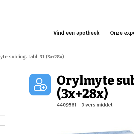
Vind een apotheek
Onze expe
yte subling. tabl. 31 (3x+28x)
Orylmyte subl
(3x+28x)
4409561
- Divers middel