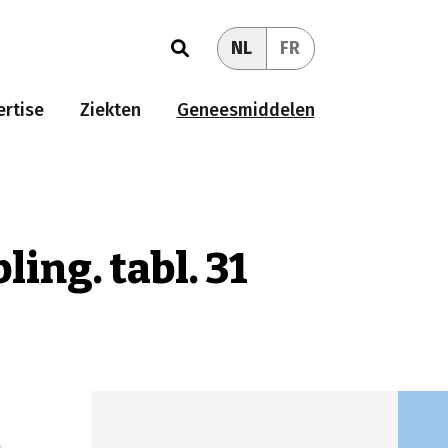
NL
FR
rtise
Ziekten
Geneesmiddelen
ing. tabl. 31