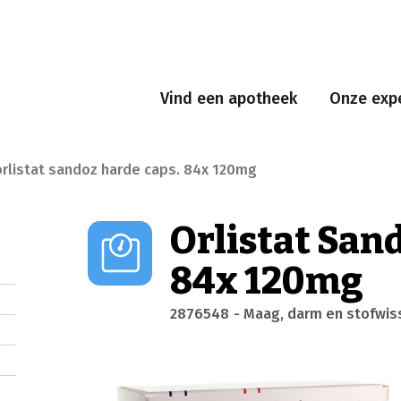
Vind een apotheek
Onze expe
orlistat sandoz harde caps. 84x 120mg
Orlistat San
84x 120mg
2876548
- Maag, darm en stofwis