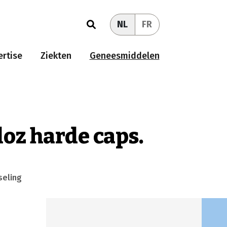
NL
FR
rtise
Ziekten
Geneesmiddelen
doz harde caps.
seling