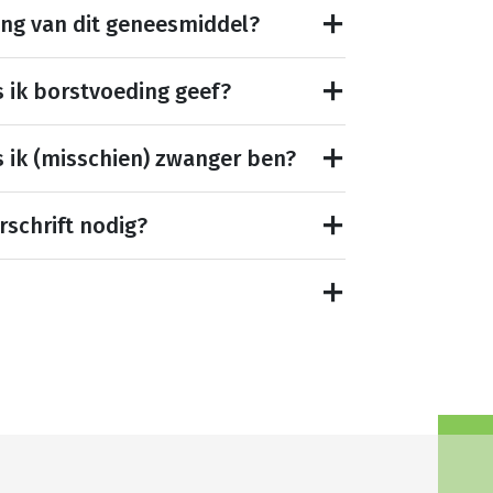
ing van dit geneesmiddel?
s ik borstvoeding geef?
s ik (misschien) zwanger ben?
rschrift nodig?