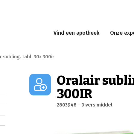
Vind een apotheek
Onze expe
r subling. tabl. 30x 300ir
Oralair subli
300IR
2803948
- Divers middel