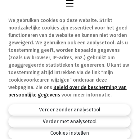
We gebruiken cookies op deze website. Strikt
Vind een apotheek
In geval van nood
noodzakelijke cookies zijn essentieel voor het goed
Onze expertise
Contact
functioneren van de website en kunnen niet worden
geweigerd. We gebruiken ook een analysetool. Als u
Ziekten
Veelgestelde vragen
toestemming geeft, worden bepaalde gegevens
(zoals uw browser, IP-adres, enz.) gebruikt om
Geneesmiddelen
(FAQ)
geaggregeerde statistieken te genereren. U kunt uw
toestemming altijd intrekken via de link “mijn
cookievoorkeuren wijzigen” onderaan deze
webpagina. Zie ons
Beleid over de bescherming van
persoonlijke gegevens
voor meer informatie.
Apotheek.be
Privacy policy
Verder zonder analysetool
Algemene voorwaarden
Verder met analysetool
design by
Cookies instellen