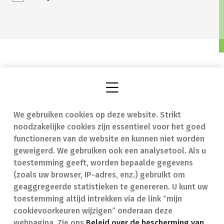
We gebruiken cookies op deze website. Strikt
Vind een apotheek
In geval van nood
noodzakelijke cookies zijn essentieel voor het goed
Onze expertise
Contact
functioneren van de website en kunnen niet worden
geweigerd. We gebruiken ook een analysetool. Als u
Ziekten
Veelgestelde vragen
toestemming geeft, worden bepaalde gegevens
(zoals uw browser, IP-adres, enz.) gebruikt om
Geneesmiddelen
(FAQ)
geaggregeerde statistieken te genereren. U kunt uw
toestemming altijd intrekken via de link “mijn
cookievoorkeuren wijzigen” onderaan deze
webpagina. Zie ons
Beleid over de bescherming van