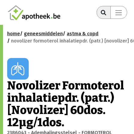
home
geneesmiddelen
astma & copd
novolizer formoterol inhalatiepdr. (patr.) [novolizer] 
Novolizer Formoterol
inhalatiepdr. (patr.)
[Novolizer] 60dos.
12µg/1dos.
2386043
- Ademhalingsstelsel
- FORMOTEROL