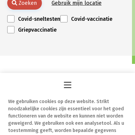
Zoeken
Gebruik mijn locatie
Covid-sneltesten
Covid-vaccinatie
Griepvaccinatie
We gebruiken cookies op deze website. Strikt
Vind een apotheek
In geval van nood
noodzakelijke cookies zijn essentieel voor het goed
Onze expertise
Contact
functioneren van de website en kunnen niet worden
geweigerd. We gebruiken ook een analysetool. Als u
Ziekten
Veelgestelde vragen
toestemming geeft, worden bepaalde gegevens