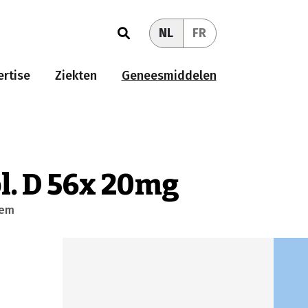
NL
FR
rtise
Ziekten
Geneesmiddelen
l. D 56x 20mg
eem