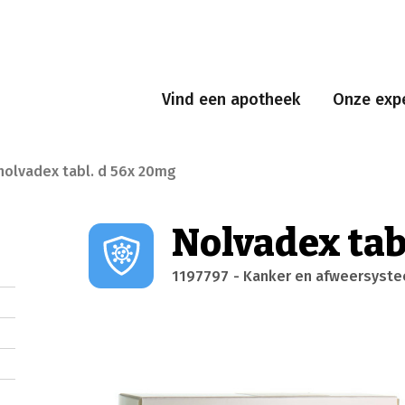
Vind een apotheek
Onze expe
nolvadex tabl. d 56x 20mg
Nolvadex tab
1197797
- Kanker en afweersyst