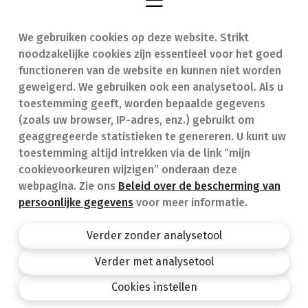
We gebruiken cookies op deze website. Strikt
Vind een apotheek
In geval van nood
noodzakelijke cookies zijn essentieel voor het goed
Onze expertise
Contact
functioneren van de website en kunnen niet worden
geweigerd. We gebruiken ook een analysetool. Als u
Ziekten
Veelgestelde vragen
toestemming geeft, worden bepaalde gegevens
(zoals uw browser, IP-adres, enz.) gebruikt om
Geneesmiddelen
(FAQ)
geaggregeerde statistieken te genereren. U kunt uw
toestemming altijd intrekken via de link “mijn
cookievoorkeuren wijzigen” onderaan deze
webpagina. Zie ons
Beleid over de bescherming van
persoonlijke gegevens
voor meer informatie.
Apotheek.be
Privacy policy
Verder zonder analysetool
Algemene voorwaarden
Verder met analysetool
design by
Cookies instellen