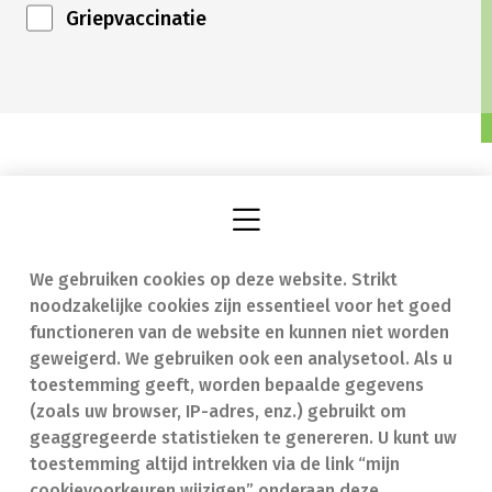
Griepvaccinatie
We gebruiken cookies op deze website. Strikt
Vind een apotheek
In geval van nood
noodzakelijke cookies zijn essentieel voor het goed
Onze expertise
Contact
functioneren van de website en kunnen niet worden
geweigerd. We gebruiken ook een analysetool. Als u
Ziekten
Veelgestelde vragen
toestemming geeft, worden bepaalde gegevens
(zoals uw browser, IP-adres, enz.) gebruikt om
Geneesmiddelen
(FAQ)
geaggregeerde statistieken te genereren. U kunt uw
toestemming altijd intrekken via de link “mijn
cookievoorkeuren wijzigen” onderaan deze