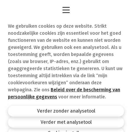
We gebruiken cookies op deze website. Strikt
Vind een apotheek
In geval van nood
noodzakelijke cookies zijn essentieel voor het goed
Onze expertise
Contact
functioneren van de website en kunnen niet worden
geweigerd. We gebruiken ook een analysetool. Als u
Ziekten
Veelgestelde vragen
toestemming geeft, worden bepaalde gegevens
(zoals uw browser, IP-adres, enz.) gebruikt om
Geneesmiddelen
(FAQ)
geaggregeerde statistieken te genereren. U kunt uw
toestemming altijd intrekken via de link “mijn
cookievoorkeuren wijzigen” onderaan deze
webpagina. Zie ons
Beleid over de bescherming van
persoonlijke gegevens
voor meer informatie.
Apotheek.be
Privacy policy
Verder zonder analysetool
Algemene voorwaarden
Verder met analysetool
design by