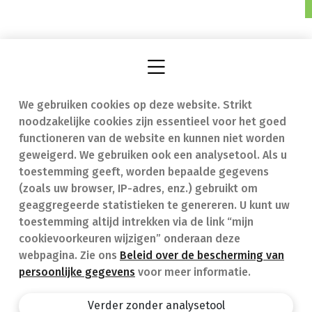
We gebruiken cookies op deze website. Strikt
Vind een apotheek
In geval van nood
noodzakelijke cookies zijn essentieel voor het goed
Onze expertise
Contact
functioneren van de website en kunnen niet worden
geweigerd. We gebruiken ook een analysetool. Als u
Ziekten
Veelgestelde vragen
toestemming geeft, worden bepaalde gegevens
(zoals uw browser, IP-adres, enz.) gebruikt om
Geneesmiddelen
(FAQ)
geaggregeerde statistieken te genereren. U kunt uw
toestemming altijd intrekken via de link “mijn
cookievoorkeuren wijzigen” onderaan deze
webpagina. Zie ons
Beleid over de bescherming van
persoonlijke gegevens
voor meer informatie.
Apotheek.be
Privacy policy
Verder zonder analysetool