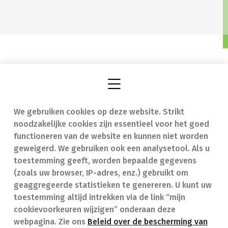
We gebruiken cookies op deze website. Strikt
Vind een apotheek
In geval van nood
noodzakelijke cookies zijn essentieel voor het goed
Onze expertise
Contact
functioneren van de website en kunnen niet worden
geweigerd. We gebruiken ook een analysetool. Als u
Ziekten
Veelgestelde vragen
toestemming geeft, worden bepaalde gegevens
(zoals uw browser, IP-adres, enz.) gebruikt om
Geneesmiddelen
(FAQ)
geaggregeerde statistieken te genereren. U kunt uw
toestemming altijd intrekken via de link “mijn
cookievoorkeuren wijzigen” onderaan deze
webpagina. Zie ons
Beleid over de bescherming van