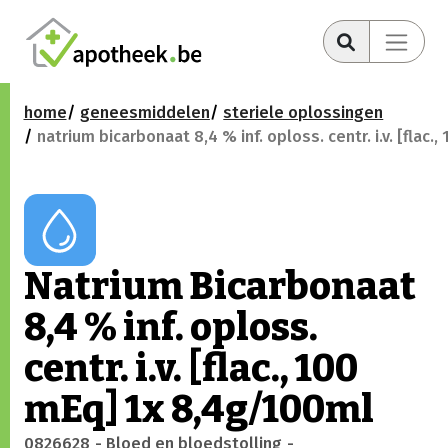
home
geneesmiddelen
steriele oplossingen
natrium bicarbonaat 8,4 % inf. oploss. centr. i.v. [flac
Natrium Bicarbonaat
8,4 % inf. oploss.
centr. i.v. [flac., 100
mEq] 1x 8,4g/100ml
0826628
- Bloed en bloedstolling
-