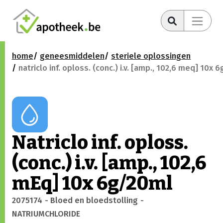
home
geneesmiddelen
steriele oplossingen
natriclo inf. oploss. (conc.) i.v. [amp., 102,6 meq] 10x 
Natriclo inf. oploss.
(conc.) i.v. [amp., 102,6
mEq] 10x 6g/20ml
2075174
- Bloed en bloedstolling
-
NATRIUMCHLORIDE