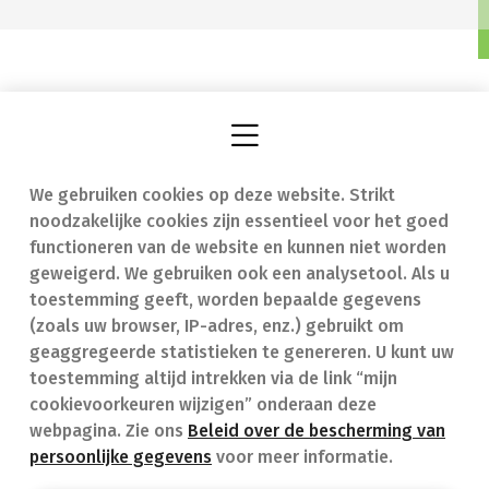
We gebruiken cookies op deze website. Strikt
Vind een apotheek
In geval van nood
noodzakelijke cookies zijn essentieel voor het goed
Onze expertise
Contact
functioneren van de website en kunnen niet worden
geweigerd. We gebruiken ook een analysetool. Als u
Ziekten
Veelgestelde vragen
toestemming geeft, worden bepaalde gegevens
(zoals uw browser, IP-adres, enz.) gebruikt om
Geneesmiddelen
(FAQ)
geaggregeerde statistieken te genereren. U kunt uw
toestemming altijd intrekken via de link “mijn
cookievoorkeuren wijzigen” onderaan deze
webpagina. Zie ons
Beleid over de bescherming van
persoonlijke gegevens
voor meer informatie.