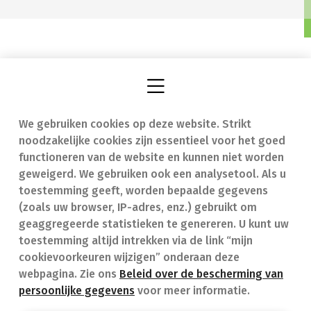
We gebruiken cookies op deze website. Strikt
Vind een apotheek
In geval van nood
noodzakelijke cookies zijn essentieel voor het goed
Onze expertise
Contact
functioneren van de website en kunnen niet worden
geweigerd. We gebruiken ook een analysetool. Als u
Ziekten
Veelgestelde vragen
toestemming geeft, worden bepaalde gegevens
(zoals uw browser, IP-adres, enz.) gebruikt om
Geneesmiddelen
(FAQ)
geaggregeerde statistieken te genereren. U kunt uw
toestemming altijd intrekken via de link “mijn
cookievoorkeuren wijzigen” onderaan deze
webpagina. Zie ons
Beleid over de bescherming van
persoonlijke gegevens
voor meer informatie.