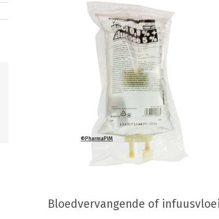
©PharmaPIM
Bloedvervangende of infuusvloei