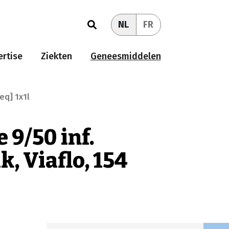
NL
FR
rtise
Ziekten
Geneesmiddelen
meq] 1x1l
 9/50 inf.
ak, Viaflo, 154