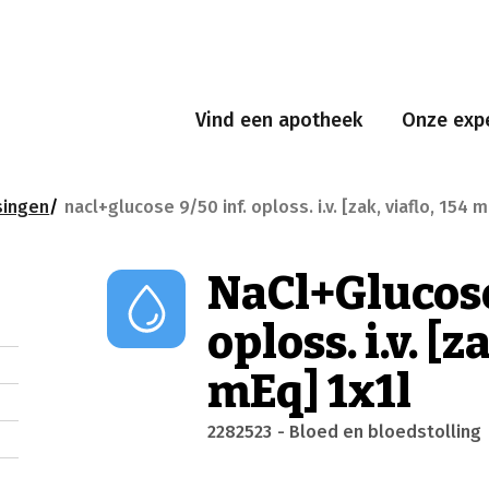
Vind een apotheek
Onze expe
singen
nacl+glucose 9/50 inf. oploss. i.v. [zak, viaflo, 154 
NaCl+Glucose
oploss. i.v. [z
mEq] 1x1l
2282523
- Bloed en bloedstolling