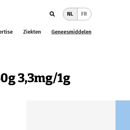
NL
FR
rtise
Ziekten
Geneesmiddelen
30g 3,3mg/1g