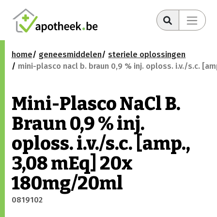
home
geneesmiddelen
steriele oplossingen
mini-plasco nacl b. braun 0,9 % inj. oploss. i.v./s.c. 
Mini-Plasco NaCl B.
Braun 0,9 % inj.
oploss. i.v./s.c. [amp.,
3,08 mEq] 20x
180mg/20ml
0819102