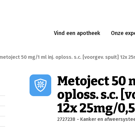
Vind een apotheek
Onze expe
metoject 50 mg/1 ml inj. oploss. s.c. [voorgev. spuit] 12x 
Metoject 50 m
oploss. s.c. [
12x 25mg/0,
2727238
- Kanker en afweersyst