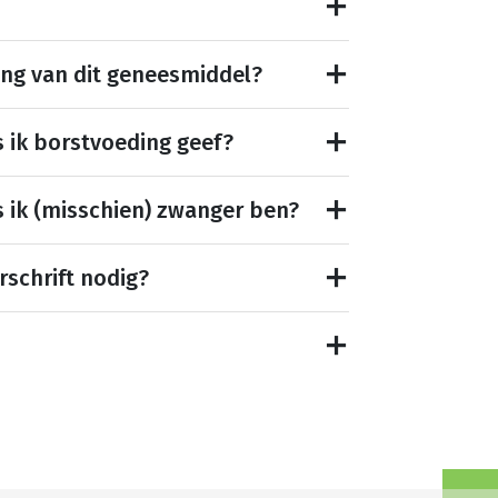
ing van dit geneesmiddel?
s ik borstvoeding geef?
s ik (misschien) zwanger ben?
rschrift nodig?