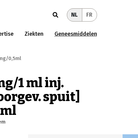
NL
FR
rtise
Ziekten
Geneesmiddelen
25mg/0,5ml
g/1 ml inj.
voorgev. spuit]
5ml
eem