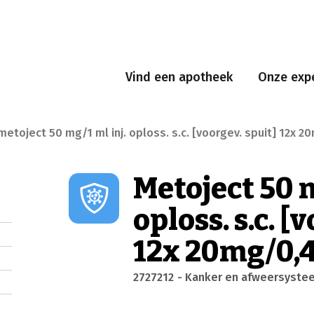
Vind een apotheek
Onze expe
metoject 50 mg/1 ml inj. oploss. s.c. [voorgev. spuit] 12x 
Metoject 50 m
oploss. s.c. [
12x 20mg/0,
2727212
- Kanker en afweersyste