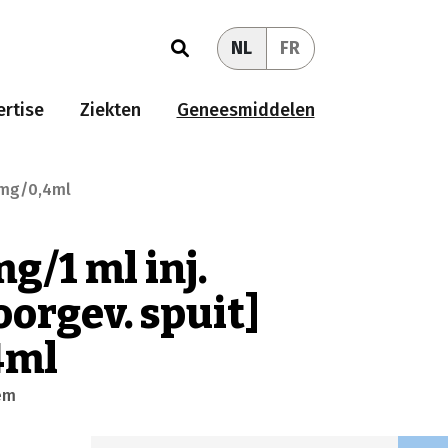
NL
FR
rtise
Ziekten
Geneesmiddelen
20mg/0,4ml
g/1 ml inj.
voorgev. spuit]
4ml
em