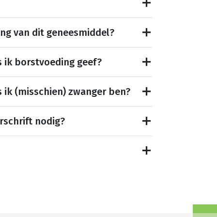
ing van dit geneesmiddel?
s ik borstvoeding geef?
s ik (misschien) zwanger ben?
rschrift nodig?