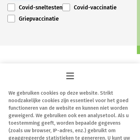
Covid-sneltesten
Covid-vaccinatie
Griepvaccinatie
We gebruiken cookies op deze website. Strikt
Vind een apotheek
In geval van nood
noodzakelijke cookies zijn essentieel voor het goed
Onze expertise
Contact
functioneren van de website en kunnen niet worden
geweigerd. We gebruiken ook een analysetool. Als u
Ziekten
Veelgestelde vragen
toestemming geeft, worden bepaalde gegevens
(zoals uw browser, IP-adres, enz.) gebruikt om
Geneesmiddelen
(FAQ)
geaggregeerde statistieken te genereren. U kunt uw