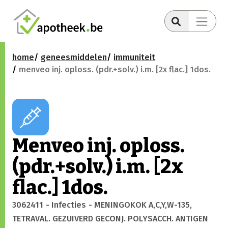
home
geneesmiddelen
immuniteit
menveo inj. oploss. (pdr.+solv.) i.m. [2x flac.] 1dos.
Menveo inj. oploss.
(pdr.+solv.) i.m. [2x
flac.] 1dos.
3062411
- Infecties
- MENINGOKOK A,C,Y,W-135,
TETRAVAL. GEZUIVERD GECONJ. POLYSACCH. ANTIGEN