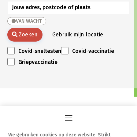
VAN WACHT
Zoeken
Gebruik mijn locatie
Covid-sneltesten
Covid-vaccinatie
Griepvaccinatie
We gebruiken cookies op deze website. Strikt
Vind een apotheek
In geval van nood