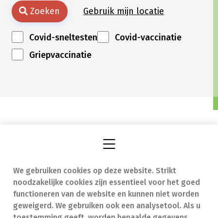
Zoeken
Gebruik mijn locatie
Covid-sneltesten
Covid-vaccinatie
Griepvaccinatie
We gebruiken cookies op deze website. Strikt
Vind een apotheek
In geval van nood
noodzakelijke cookies zijn essentieel voor het goed
Onze expertise
Contact
functioneren van de website en kunnen niet worden
geweigerd. We gebruiken ook een analysetool. Als u
Ziekten
Veelgestelde vragen
toestemming geeft, worden bepaalde gegevens