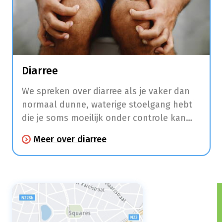
Diarree
We spreken over diarree als je vaker dan
normaal dunne, waterige stoelgang hebt
die je soms moeilijk onder controle kan
houden. Sommige vormen van diarree zijn
Meer over diarree
besmettelijk. Daarom is het belangrijk om
regelmatig de handen goed te wassen of
te ontsmetten en zeker elke keer nadat je
naar de wc geweest bent of wanneer je
voedsel gaat bereiden.