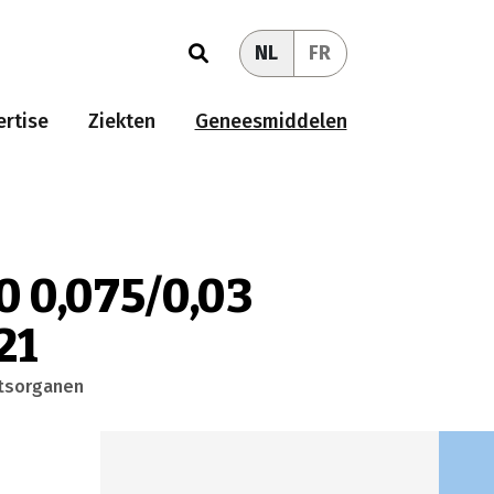
NL
FR
rtise
Ziekten
Geneesmiddelen
0 0,075/0,03
21
htsorganen