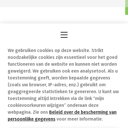
We gebruiken cookies op deze website. Strikt
Vind een apotheek
In geval van nood
noodzakelijke cookies zijn essentieel voor het goed
Onze expertise
Contact
functioneren van de website en kunnen niet worden
geweigerd. We gebruiken ook een analysetool. Als u
Ziekten
Veelgestelde vragen
toestemming geeft, worden bepaalde gegevens
(zoals uw browser, IP-adres, enz.) gebruikt om
Geneesmiddelen
(FAQ)
geaggregeerde statistieken te genereren. U kunt uw
toestemming altijd intrekken via de link “mijn
cookievoorkeuren wijzigen” onderaan deze
webpagina. Zie ons
Beleid over de bescherming van
persoonlijke gegevens
voor meer informatie.