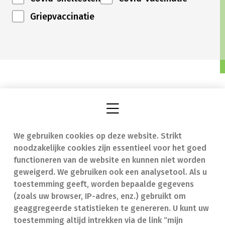
Griepvaccinatie
We gebruiken cookies op deze website. Strikt
Vind een apotheek
In geval van nood
noodzakelijke cookies zijn essentieel voor het goed
Onze expertise
Contact
functioneren van de website en kunnen niet worden
geweigerd. We gebruiken ook een analysetool. Als u
Ziekten
Veelgestelde vragen
toestemming geeft, worden bepaalde gegevens
(zoals uw browser, IP-adres, enz.) gebruikt om
Geneesmiddelen
(FAQ)
geaggregeerde statistieken te genereren. U kunt uw
toestemming altijd intrekken via de link “mijn