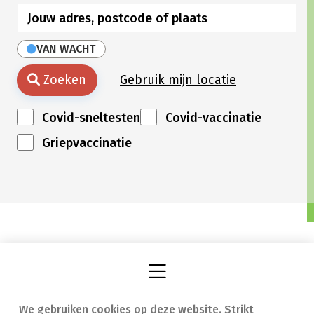
VAN WACHT
Zoeken
Gebruik mijn locatie
Covid-sneltesten
Covid-vaccinatie
Griepvaccinatie
We gebruiken cookies op deze website. Strikt
Vind een apotheek
In geval van nood