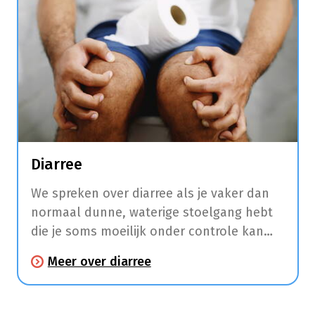
Diarree
We spreken over diarree als je vaker dan
normaal dunne, waterige stoelgang hebt
die je soms moeilijk onder controle kan
houden. Sommige vormen van diarree zijn
Meer over diarree
besmettelijk. Daarom is het belangrijk om
regelmatig de handen goed te wassen of
te ontsmetten en zeker elke keer nadat je