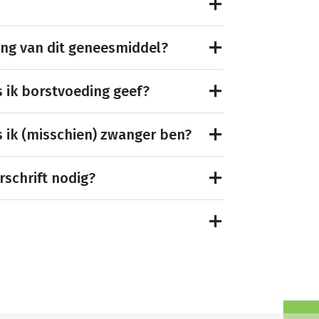
ing van dit geneesmiddel?
s ik borstvoeding geef?
s ik (misschien) zwanger ben?
rschrift nodig?