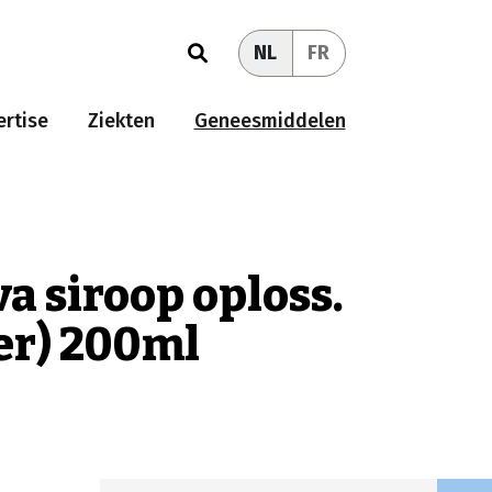
NL
FR
rtise
Ziekten
Geneesmiddelen
a siroop oploss.
er) 200ml