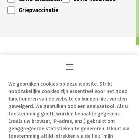
Griepvaccinatie
We gebruiken cookies op deze website. Strikt
Vind een apotheek
In geval van nood
noodzakelijke cookies zijn essentieel voor het goed
Onze expertise
Contact
functioneren van de website en kunnen niet worden
geweigerd. We gebruiken ook een analysetool. Als u
Ziekten
Veelgestelde vragen
toestemming geeft, worden bepaalde gegevens
(zoals uw browser, IP-adres, enz.) gebruikt om
Geneesmiddelen
(FAQ)
geaggregeerde statistieken te genereren. U kunt uw
toestemming altijd intrekken via de link “mijn