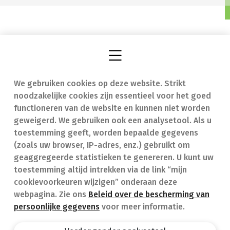
We gebruiken cookies op deze website. Strikt
Vind een apotheek
In geval van nood
noodzakelijke cookies zijn essentieel voor het goed
Onze expertise
Contact
functioneren van de website en kunnen niet worden
geweigerd. We gebruiken ook een analysetool. Als u
Ziekten
Veelgestelde vragen
toestemming geeft, worden bepaalde gegevens
(zoals uw browser, IP-adres, enz.) gebruikt om
Geneesmiddelen
(FAQ)
geaggregeerde statistieken te genereren. U kunt uw
toestemming altijd intrekken via de link “mijn
cookievoorkeuren wijzigen” onderaan deze
webpagina. Zie ons
Beleid over de bescherming van
persoonlijke gegevens
voor meer informatie.