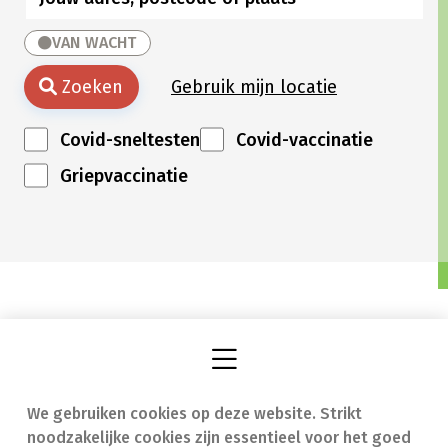
VAN WACHT
Zoeken
Gebruik mijn locatie
Covid-sneltesten
Covid-vaccinatie
Griepvaccinatie
We gebruiken cookies op deze website. Strikt
Vind een apotheek
In geval van nood
noodzakelijke cookies zijn essentieel voor het goed