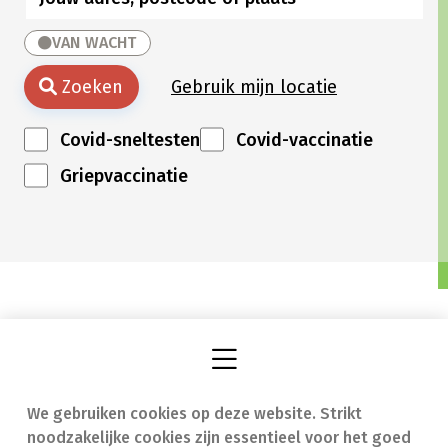
VAN WACHT
Zoeken
Gebruik mijn locatie
Covid-sneltesten
Covid-vaccinatie
Griepvaccinatie
We gebruiken cookies op deze website. Strikt
Vind een apotheek
In geval van nood
noodzakelijke cookies zijn essentieel voor het goed