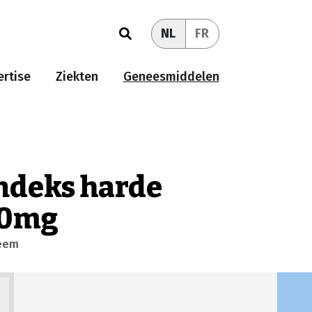
NL
FR
rtise
Ziekten
Geneesmiddelen
ndeks harde
00mg
teem