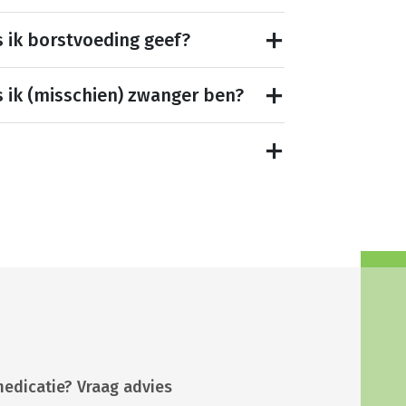
s ik borstvoeding geef?
s ik (misschien) zwanger ben?
medicatie? Vraag advies