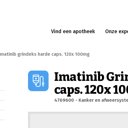
Vind een apotheek
Onze expe
imatinib grindeks harde caps. 120x 100mg
Imatinib Gri
caps. 120x 1
4769600
- Kanker en afweersys