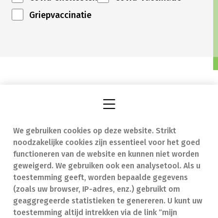
Griepvaccinatie
We gebruiken cookies op deze website. Strikt
Vind een apotheek
In geval van nood
noodzakelijke cookies zijn essentieel voor het goed
Onze expertise
Contact
functioneren van de website en kunnen niet worden
geweigerd. We gebruiken ook een analysetool. Als u
Ziekten
Veelgestelde vragen
toestemming geeft, worden bepaalde gegevens
(zoals uw browser, IP-adres, enz.) gebruikt om
Geneesmiddelen
(FAQ)
geaggregeerde statistieken te genereren. U kunt uw
toestemming altijd intrekken via de link “mijn