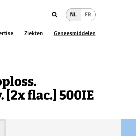
NL
FR
rtise
Ziekten
Geneesmiddelen
oploss.
v. [2x flac.] 500IE