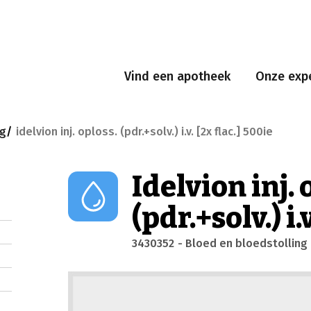
Vind een apotheek
Onze expe
ng
idelvion inj. oploss. (pdr.+solv.) i.v. [2x flac.] 500ie
Idelvion inj. 
(pdr.+solv.) i.
3430352
- Bloed en bloedstolling