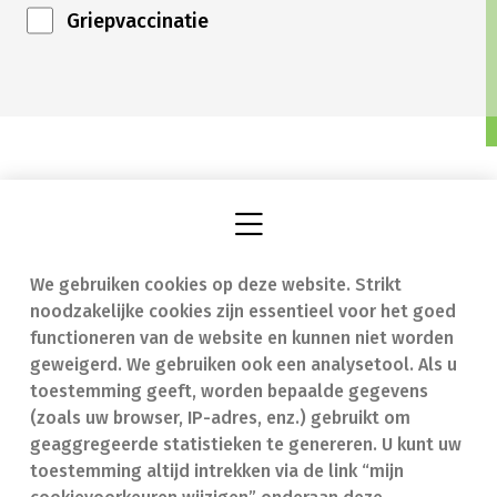
Griepvaccinatie
We gebruiken cookies op deze website. Strikt
Vind een apotheek
In geval van nood
noodzakelijke cookies zijn essentieel voor het goed
Onze expertise
Contact
functioneren van de website en kunnen niet worden
geweigerd. We gebruiken ook een analysetool. Als u
Ziekten
Veelgestelde vragen
toestemming geeft, worden bepaalde gegevens
(zoals uw browser, IP-adres, enz.) gebruikt om
Geneesmiddelen
(FAQ)
geaggregeerde statistieken te genereren. U kunt uw
toestemming altijd intrekken via de link “mijn